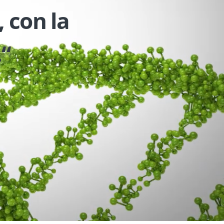
, con la
.“