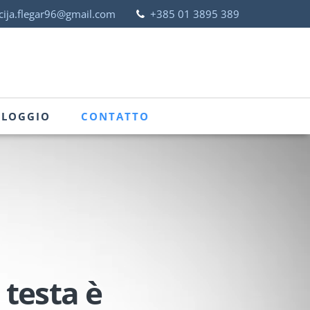
cija.flegar96@gmail.com
+385 01 3895 389
LLOGGIO
CONTATTO
 testa è