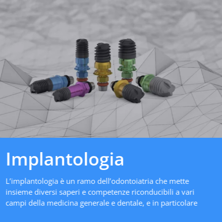
Implantologia
L’implantologia è un ramo dell’odontoiatria che mette
insieme diversi saperi e competenze riconducibili a vari
campi della medicina generale e dentale, e in particolare
all’anatomia, alla chirurgia dentale, alla parodontologia e alle