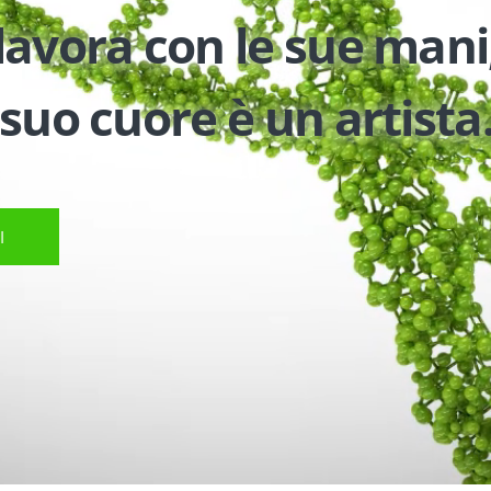
 lavora con le sue mani
 suo cuore è un artista
I