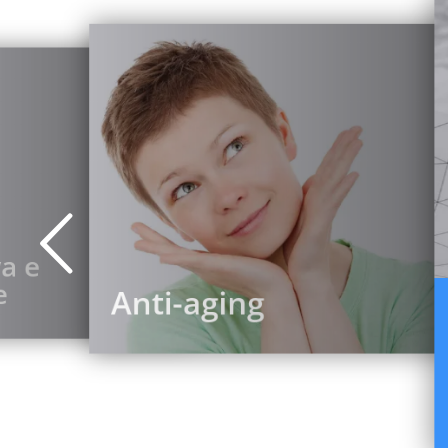
a e
e
Anti-aging