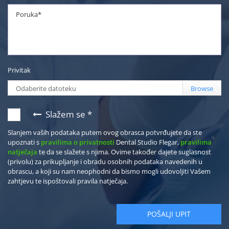
Privitak
Odaberite datoteku
Slažem se *
Slanjem vaših podataka putem ovog obrasca potvrđujete da ste
upoznati s
pravilima o privatnosti
Dental Studio Flegar,
pravilima
natječaja
te da se slažete s njima. Ovime također dajete suglasnost
(privolu) za prikupljanje i obradu osobnih podataka navedenih u
obrascu, a koji su nam neophodni da bismo mogli udovoljiti Vašem
zahtjevu te ispoštovali pravila natječaja.
POŠALJI UPIT