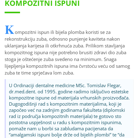
KOMPOZITNI ISPUNI
K
ompozitni ispun ili bijela plomba koristi se za
rekonstrukciju zuba, odnosno punjenje kaviteta nakon
uklanjanja karijesa ili otkrhnuća zuba. Prilikom stavljanja
kompozitnog ispuna nije potrebno brusiti zdravi dio zuba
stoga je oštećenje zuba svedeno na minimum. Snaga
lijepljenja kompozitnih ispuna ima čvrstoću veću od samog
zuba te time sprječava lom zuba.
U Ordinaciji dentalne medicine MSc. Tomislav Flegar,
dr.med.dent. od 1995. godine radimo isključivo estetske
kompozitne ispune od materijala vrhunskih proizvođača.
Dugogodišnji rad s kompozitnim materijalima, koji je
započeo već na zadnjim godinama fakulteta (diplomski
rad iz područja kompozitnih materijala) te gotovo sto
postotna uspješnost u radu s kompozitnim ispunima,
pomaže nam u borbi sa zabludama pacijenata da
“amalgamski ispuni bolje drže od bijelih plombi” te “da