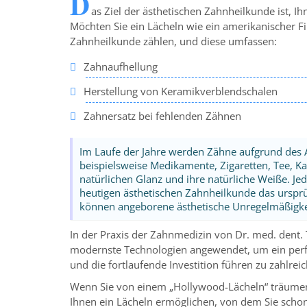
D
as Ziel der ästhetischen Zahnheilkunde ist, I
Möchten Sie ein Lächeln wie ein amerikanischer Fi
Zahnheilkunde zählen, und diese umfassen:
Zahnaufhellung
Herstellung von Keramikverblendschalen
Zahnersatz bei fehlenden Zähnen
Im Laufe der Jahre werden Zähne aufgrund des A
beispielsweise Medikamente, Zigaretten, Tee, Ka
natürlichen Glanz und ihre natürliche Weiße. J
heutigen ästhetischen Zahnheilkunde das urspr
können angeborene ästhetische Unregelmäßigkei
In der Praxis der Zahnmedizin von Dr. med. dent.
modernste Technologien angewendet, um ein perfek
und die fortlaufende Investition führen zu zahlrei
Wenn Sie von einem „Hollywood-Lächeln“ träumen,
Ihnen ein Lächeln ermöglichen, von dem Sie sch