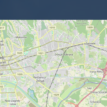
Leaflet
| ©
OpenStreetMap
contributors