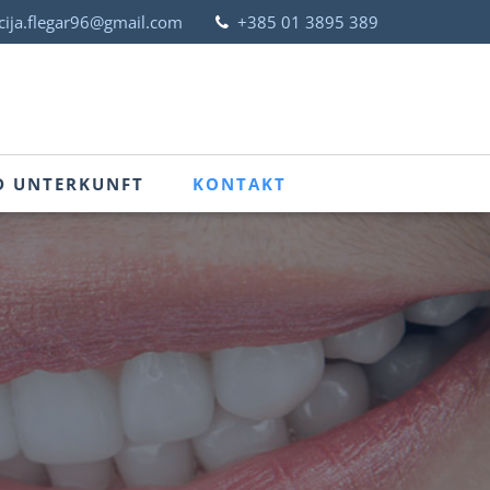
cija.flegar96@gmail.com
+385 01 3895 389
D UNTERKUNFT
KONTAKT