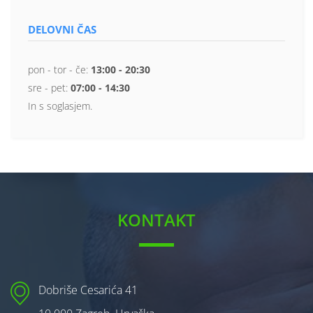
DELOVNI ČAS
pon - tor - če:
13:00 - 20:30
sre - pet:
07:00 - 14:30
In s soglasjem.
KONTAKT
Dobriše Cesarića 41