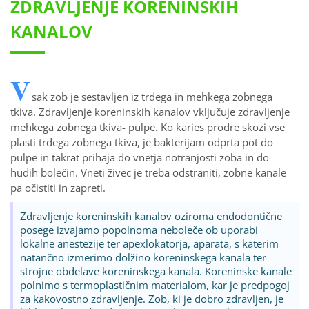
ZDRAVLJENJE KORENINSKIH
KANALOV
V
sak zob je sestavljen iz trdega in mehkega zobnega
tkiva. Zdravljenje koreninskih kanalov vključuje zdravljenje
mehkega zobnega tkiva- pulpe. Ko karies prodre skozi vse
plasti trdega zobnega tkiva, je bakterijam odprta pot do
pulpe in takrat prihaja do vnetja notranjosti zoba in do
hudih bolečin. Vneti živec je treba odstraniti, zobne kanale
pa očistiti in zapreti.
Zdravljenje koreninskih kanalov oziroma endodontične
posege izvajamo popolnoma neboleče ob uporabi
lokalne anestezije ter apexlokatorja, aparata, s katerim
natančno izmerimo dolžino koreninskega kanala ter
strojne obdelave koreninskega kanala. Koreninske kanale
polnimo s termoplastičnim materialom, kar je predpogoj
za kakovostno zdravljenje. Zob, ki je dobro zdravljen, je